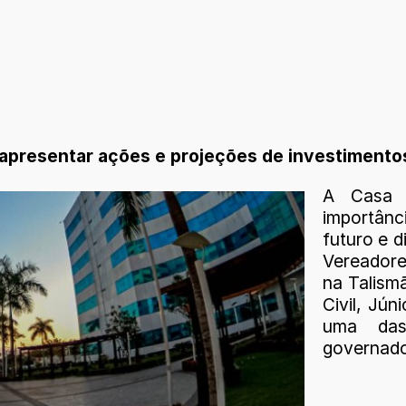
 apresentar ações e projeções de investimentos
A Casa 
importânci
futuro e d
Vereadores
na Talism
Civil, Jún
uma das 
governad