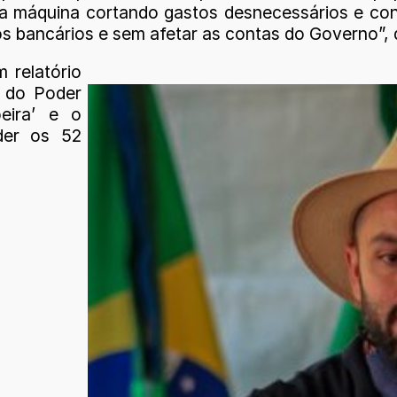
 a máquina cortando gastos desnecessários e co
s bancários e sem afetar as contas do Governo”, 
m relatório
s do Poder
eira’ e o
der os 52