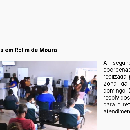
os em Rolim de Moura
A segund
coordenad
realizada
Zona da 
domingo 
resolvid
para o re
atendimen