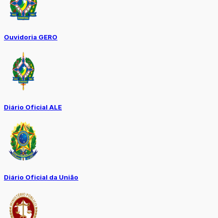
Ouvidoria GERO
Diário Oficial ALE
Diário Oficial da União