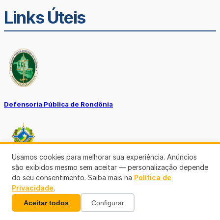
Links Úteis
Defensoria Pública de Rondônia
Usamos cookies para melhorar sua experiência. Anúncios
são exibidos mesmo sem aceitar — personalização depende
Ouvidoria TJ-RO
do seu consentimento. Saiba mais na
Política de
Privacidade
.
Aceitar todos
Configurar