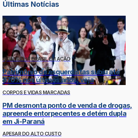
Últimas Notícias
QUADRILHA BRASIL EM AÇÃO
Patrimônio de esquerdistas subiu até
870% nos últimos anos; veja
CORPOS E VIDAS MARCADAS
PM desmonta ponto de venda de drogas,
apreende entorpecentes e detém dupla
em Ji-Paraná
APESAR DO ALTO CUSTO