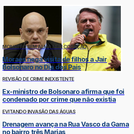
MONSTRO SEM ALMA NEM CORAÇÃO
Moraes nega visita de filhos a Jair
Bolsonaro no Dia dos Pais
REVISÃO DE CRIME INEXISTENTE
Ex-ministro de Bolsonaro afirma que foi
condenado por crime que não existia
EVITANDO INVASÃO DAS ÁGUAS
Drenagem avança na Rua Vasco da Gama
no bairro três Marias