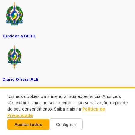
Ouvidoria GERO
Diário Oficial ALE
Usamos cookies para melhorar sua experiência. Anúncios
são exibidos mesmo sem aceitar — personalização depende
do seu consentimento. Saiba mais na
Política de
Privacidade
.
Diário Oficial da União
Aceitar todos
Configurar