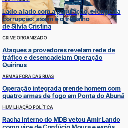
Lado a lado com a população, e longe da
corrupção: assim é o trabalho
de Sílvia Cristina
CRIME ORGANIZADO
Ataques a provedores revelam rede de
tráfico e desencadeiam Operação
Quirinus
ARMAS FORA DAS RUAS
Operação integrada prende homem com
quatro armas de fogo em Ponta do Abunã
HUMILHAÇÃO POLÍTICA
Racha interno do MDB vetou Amir Lando
como vice de Confúcio Moura e expôs