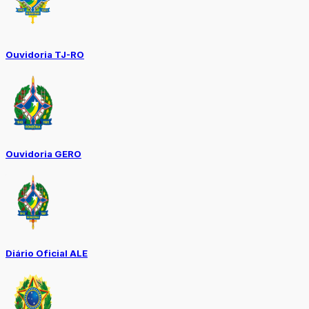
Ouvidoria TJ-RO
Ouvidoria GERO
Diário Oficial ALE