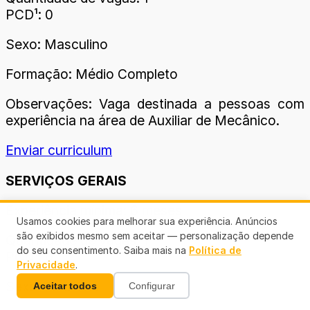
PCD¹: 0
Sexo: Masculino
Formação: Médio Completo
Observações: Vaga destinada a pessoas com
experiência na área de Auxiliar de Mecânico.
Enviar curriculum
SERVIÇOS GERAIS
Experiência mínima: 6 meses
Usamos cookies para melhorar sua experiência. Anúncios
são exibidos mesmo sem aceitar — personalização depende
Quantidade de vagas: 1
do seu consentimento. Saiba mais na
Política de
PCD¹: 0
Privacidade
.
Sexo: Feminino
Aceitar todos
Configurar