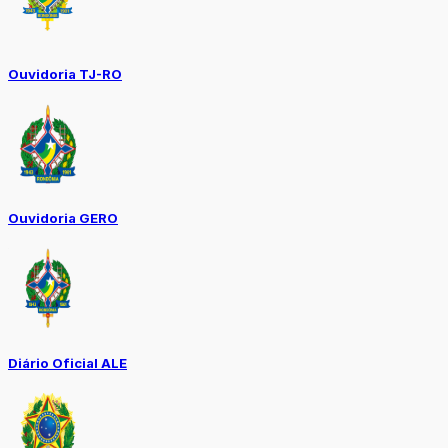
Ouvidoria TJ-RO
Ouvidoria GERO
Diário Oficial ALE