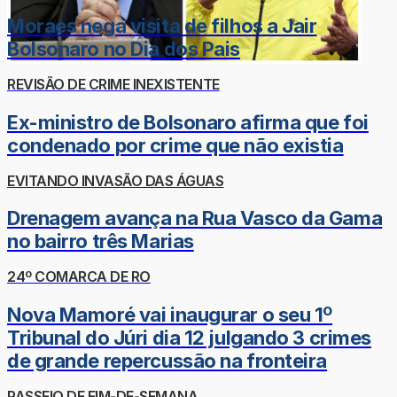
Moraes nega visita de filhos a Jair
Bolsonaro no Dia dos Pais
REVISÃO DE CRIME INEXISTENTE
Ex-ministro de Bolsonaro afirma que foi
condenado por crime que não existia
EVITANDO INVASÃO DAS ÁGUAS
Drenagem avança na Rua Vasco da Gama
no bairro três Marias
24º COMARCA DE RO
Nova Mamoré vai inaugurar o seu 1º
Tribunal do Júri dia 12 julgando 3 crimes
de grande repercussão na fronteira
PASSEIO DE FIM-DE-SEMANA