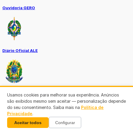
Ouvidoria GERO
Diário Oficial ALE
Diário Oficial da União
Usamos cookies para melhorar sua experiência. Anúncios
são exibidos mesmo sem aceitar — personalização depende
do seu consentimento. Saiba mais na
Política de
Privacidade
.
Aceitar todos
Configurar