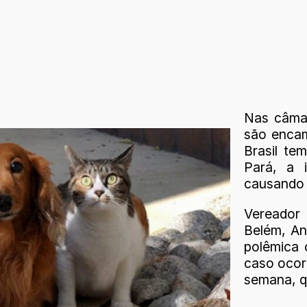
Nas câmar
são encam
Brasil te
Pará, a 
causando 
Vereador
Belém, An
polêmica 
caso ocor
semana, q