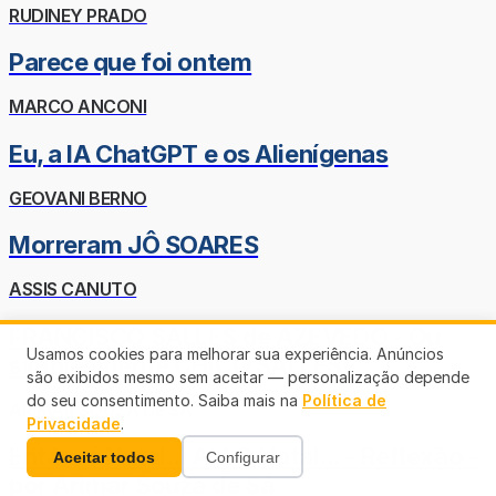
RUDINEY PRADO
Parece que foi ontem
MARCO ANCONI
Eu, a IA ChatGPT e os Alienígenas
GEOVANI BERNO
Morreram JÔ SOARES
ASSIS CANUTO
FRANCISCO SALLES de AZEVEDO - Ou
Usamos cookies para melhorar sua experiência. Anúncios
simplesmente CHICO SALLES!
são exibidos mesmo sem aceitar — personalização depende
do seu consentimento. Saiba mais na
Política de
ARIMAR SOUZA DE SÁ
Privacidade
.
Então, é Natal... Ah! O Natal... - Reflexão -
Aceitar todos
Configurar
por Arimar Souza de Sá