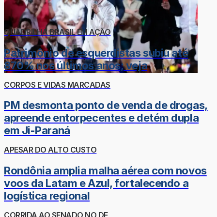
QUADRILHA BRASIL EM AÇÃO
Patrimônio de esquerdistas subiu até
870% nos últimos anos; veja
CORPOS E VIDAS MARCADAS
PM desmonta ponto de venda de drogas,
apreende entorpecentes e detém dupla
em Ji-Paraná
APESAR DO ALTO CUSTO
Rondônia amplia malha aérea com novos
voos da Latam e Azul, fortalecendo a
logística regional
CORRIDA AO SENADO NO DF