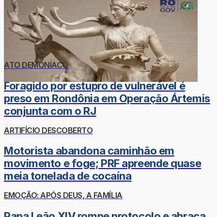
ATO DEMONÍACO
Foragido por estupro de vulnerável é
preso em Rondônia em Operação Ártemis
conjunta com o RJ
ARTIFÍCIO DESCOBERTO
Motorista abandona caminhão em
movimento e foge; PRF apreende quase
meia tonelada de cocaína
EMOÇÃO: APÓS DEUS, A FAMÍLIA
Papa Leão XIV rompe protocolo e abraça