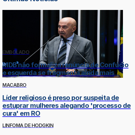
EMBOLADO
MDB não formaliza renúncia de Confúcio
e esquerda se fragmenta ainda mais
MACABRO
Líder religioso é preso por suspeita de
estuprar mulheres alegando 'processo de
cura' em RO
LINFOMA DE HODGKIN