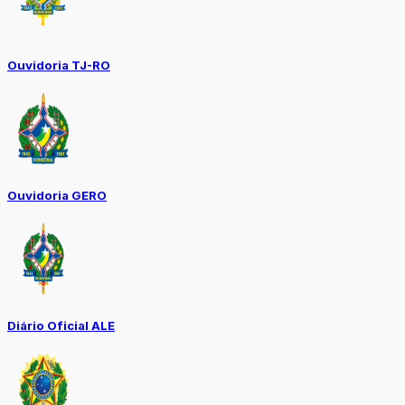
Ouvidoria TJ-RO
Ouvidoria GERO
Diário Oficial ALE