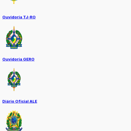
Ouvidoria TJ-RO
Ouvidoria GERO
Diário Oficial ALE