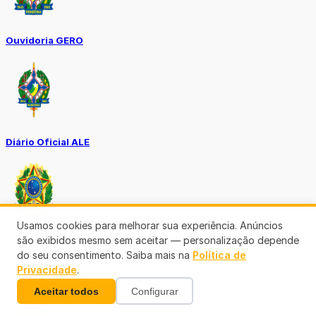
Ouvidoria GERO
Diário Oficial ALE
Usamos cookies para melhorar sua experiência. Anúncios
são exibidos mesmo sem aceitar — personalização depende
Diário Oficial da União
do seu consentimento. Saiba mais na
Política de
Privacidade
.
Aceitar todos
Configurar