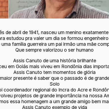
s de abril de 1941, nasceu um menino exatamente 
ara estudou pra valer um dia se formou engenheir
e uma família guerreira um pai irmão uma mãe com
Que sempre valorizou o ser humano
Assis Canuto de uma história brilhante
eu em Goiás mais viveu em Rondônia dias import
Assis Canuto tem momentos de glória
maior presente é saber que o passado é de grande 
Solo
oi coordenador regional do Incra do Acre e Rondôn
olveu projetos de grande importância na nossa A
amos essa homenagem a um grande amigo bem mai
Assis Canuto exemplo de vida