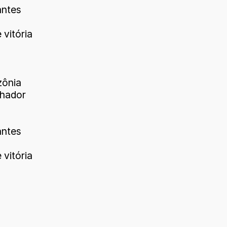
antes
vitória
zônia
lhador
antes
vitória