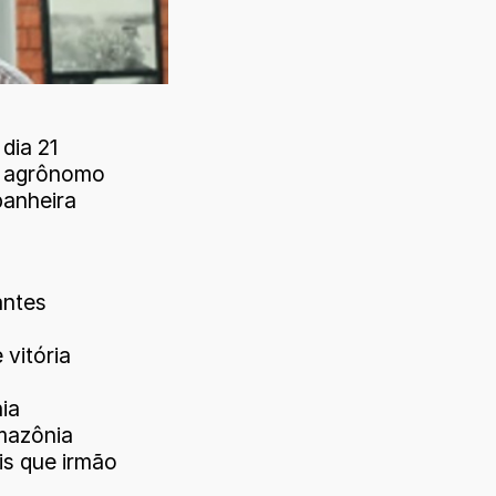
dia 21
o agrônomo
panheira
antes
vitória
ia
mazônia
s que irmão