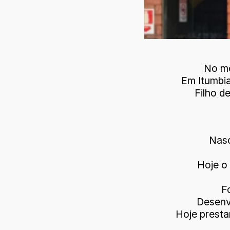
No mê
Em Itumbi
Filho d
Nasc
Hoje o 
F
Desenv
Hoje prest