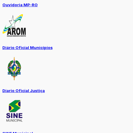
Ouvidoria MP-RO
Diário Oficial Municípios
Diario Oficial Justiça