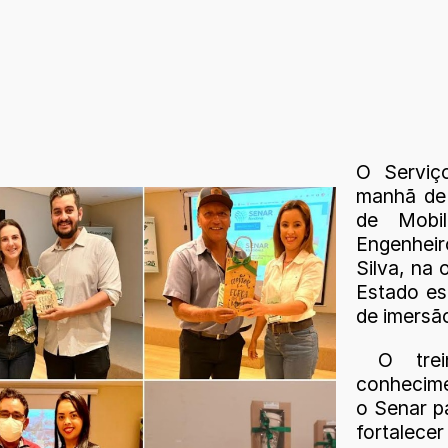
O Serviç
manhã de
de Mobil
Engenhei
Silva, na 
Estado es
de imersã
O trein
conhecime
o Senar p
fortalec