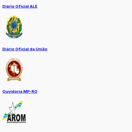
Diário Oficial ALE
Diário Oficial da União
Ouvidoria MP-RO