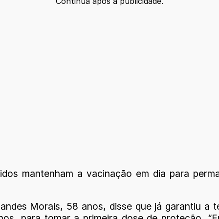
Continua após a publicidade.
midos mantenham a vacinação em dia para perman
andes Morais, 58 anos, disse que já garantiu a 
nos, para tomar a primeira dose de proteção. “E