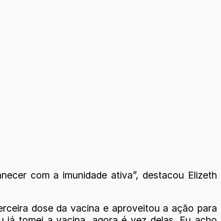
ecer com a imunidade ativa”, destacou Elizeth
terceira dose da vacina e aproveitou a ação para
u já tomei a vacina, agora é vez delas. Eu acho