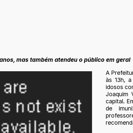
0 anos, mas também atendeu o público em geral
A Prefeitu
às 13h, a
idosos com
Joaquim 
capital. E
de imun
professo
recomenda