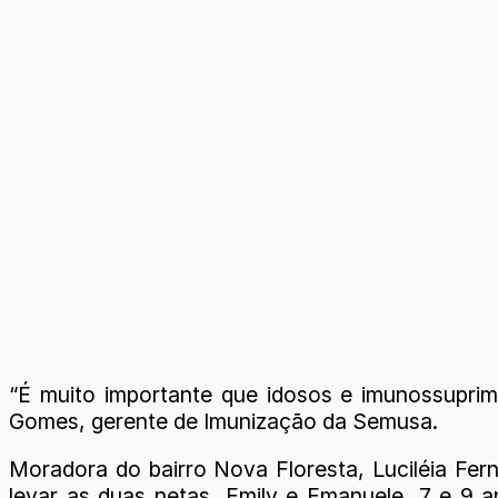
“É muito importante que idosos e imunossupri
Gomes, gerente de Imunização da Semusa.
Moradora do bairro Nova Floresta, Luciléia Fern
levar as duas netas, Emily e Emanuele, 7 e 9 a