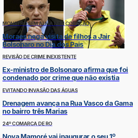
MONSTRO SEM ALMA NEM CORAÇÃO
Moraes nega visita de filhos a Jair
Bolsonaro no Dia dos Pais
REVISÃO DE CRIME INEXISTENTE
Ex-ministro de Bolsonaro afirma que foi
condenado por crime que não existia
EVITANDO INVASÃO DAS ÁGUAS
Drenagem avança na Rua Vasco da Gama
no bairro três Marias
24º COMARCA DE RO
Nova Mamoré vai inaugurar o seu 1º