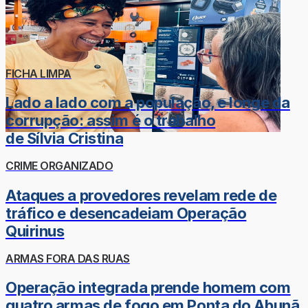
FICHA LIMPA
Lado a lado com a população, e longe da
corrupção: assim é o trabalho
de Sílvia Cristina
CRIME ORGANIZADO
Ataques a provedores revelam rede de
tráfico e desencadeiam Operação
Quirinus
ARMAS FORA DAS RUAS
Operação integrada prende homem com
quatro armas de fogo em Ponta do Abunã