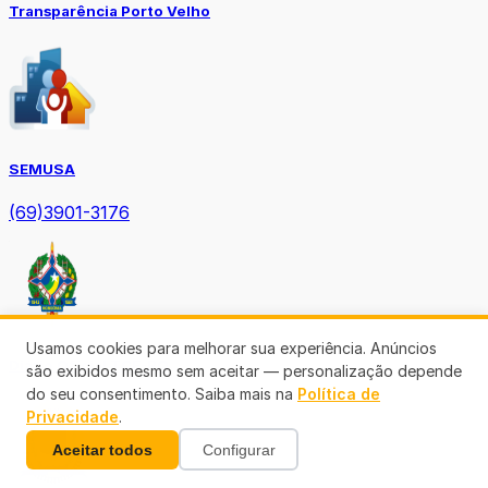
Transparência Porto Velho
SEMUSA
(69)3901-3176
Usamos cookies para melhorar sua experiência. Anúncios
Diário Oficial TCE-RO
são exibidos mesmo sem aceitar — personalização depende
do seu consentimento. Saiba mais na
Política de
Privacidade
.
Aceitar todos
Configurar