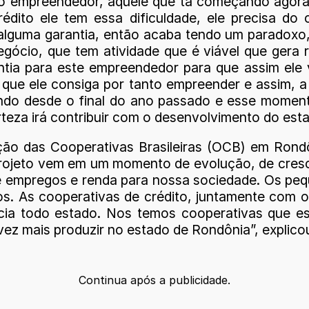
no empreendedor, aquele que tá começando agora,
dito ele tem essa dificuldade, ele precisa do c
alguma garantia, então acaba tendo um paradoxo, 
ócio, que tem atividade que é viável que gera r
antia para este empreendedor para que assim ele 
 que ele consiga por tanto empreender e assim, 
 desde o final do ano passado e esse momento é
teza irá contribuir com o desenvolvimento do est
zação das Cooperativas Brasileiras (OCB) em Ron
projeto vem em um momento de evolução, de cresc
empregos e renda para nossa sociedade. Os pequ
os. As cooperativas de crédito, juntamente com o
ia todo estado. Nos temos cooperativas que es
ez mais produzir no estado de Rondônia”, explicou 
Continua após a publicidade.