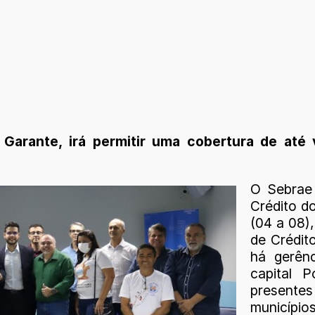
Garante, irá permitir uma cobertura de até 
O Sebrae
Crédito d
(04 a 08)
de Crédit
há gerên
capital 
presente
municíp