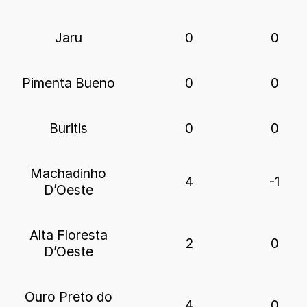
Jaru
0
0
Pimenta Bueno
0
0
Buritis
0
0
Machadinho
4
-1
D’Oeste
Alta Floresta
2
0
D’Oeste
Ouro Preto do
4
0