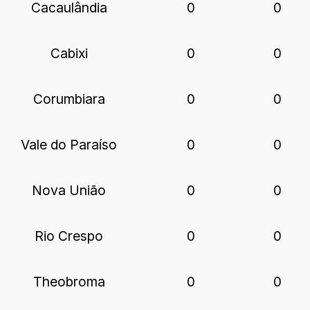
Cacaulândia
0
0
Cabixi
0
0
Corumbiara
0
0
Vale do Paraíso
0
0
Nova União
0
0
Rio Crespo
0
0
Theobroma
0
0