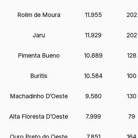
Rolim de Moura
11.955
202
Jaru
11.929
202
Pimenta Bueno
10.889
128
Buritis
10.584
100
Machadinho D’Oeste
9.580
130
Alta Floresta D’Oeste
7.999
79
Ouro Preto do Oeste
7.851
164