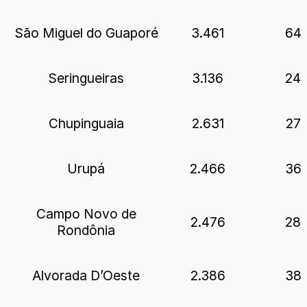
São Miguel do Guaporé
3.461
64
Seringueiras
3.136
24
Chupinguaia
2.631
27
Urupá
2.466
36
Campo Novo de
2.476
28
Rondônia
Alvorada D’Oeste
2.386
38