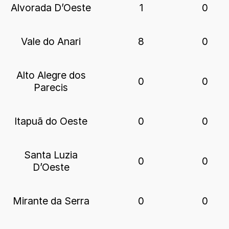
Alvorada D’Oeste
1
0
Vale do Anari
8
0
Alto Alegre dos
0
0
Parecis
Itapuã do Oeste
0
0
Santa Luzia
0
0
D’Oeste
Mirante da Serra
0
0