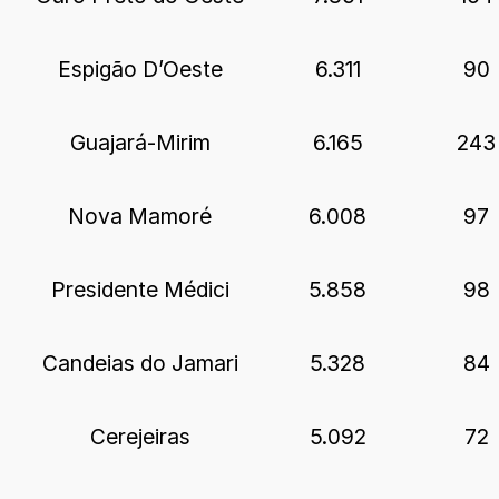
Espigão D’Oeste
6.311
90
Guajará-Mirim
6.165
243
Nova Mamoré
6.008
97
Presidente Médici
5.858
98
Candeias do Jamari
5.328
84
Cerejeiras
5.092
72