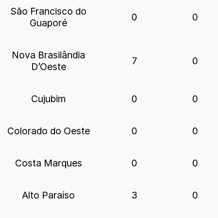
São Francisco do
0
0
Guaporé
Nova Brasilândia
7
0
D’Oeste
Cujubim
0
0
Colorado do Oeste
0
0
Costa Marques
0
0
Alto Paraíso
3
0