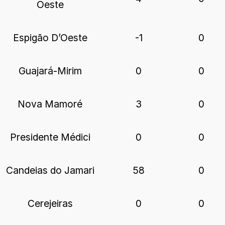
Oeste
Espigão D’Oeste
-1
0
Guajará-Mirim
0
0
Nova Mamoré
3
0
Presidente Médici
0
0
Candeias do Jamari
58
0
Cerejeiras
0
0