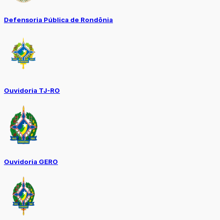
Defensoria Pública de Rondônia
Ouvidoria TJ-RO
Ouvidoria GERO