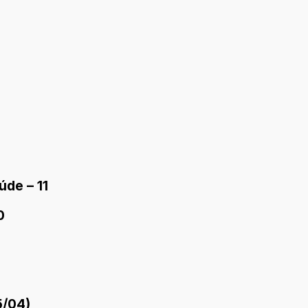
úde – 11
0
5/04)