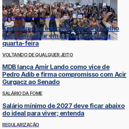
DOR-DE-CABEÇA DO LÉO
Servidores da educação de Porto Velho
decidem entrar em greve na próxima
quarta-feira
VOLTANDO DE QUALQUER JEITO
MDB lança Amir Lando como vice de
Pedro Adib e firma compromisso com Acir
Gurgacz ao Senado
SALÁRIO DA FOME
Salário mínimo de 2027 deve ficar abaixo
do ideal para viver; entenda
REGULARIZAÇÃO