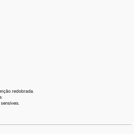
enção redobrada.
e.
sensíveis.