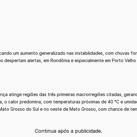
ocando um aumento generalizado nas instabilidades, com chuvas fort
sos despertam alertas, em Rondônia e especialmente em Porto Velh
ça atinge regiões das três primeiras macrorregiões citadas, gerando
a, o calor predomina, com temperaturas próximas de 40 °C e umidad
m Mato Grosso do Sul e no oeste de Mato Grosso, com chance de te
Continua após a publicidade.