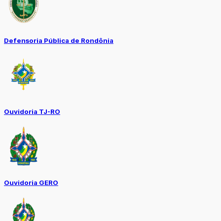
Defensoria Pública de Rondônia
Ouvidoria TJ-RO
Ouvidoria GERO