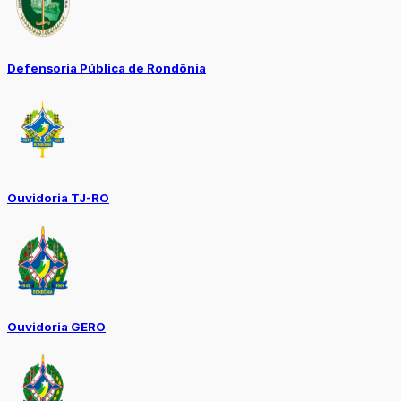
Defensoria Pública de Rondônia
Ouvidoria TJ-RO
Ouvidoria GERO