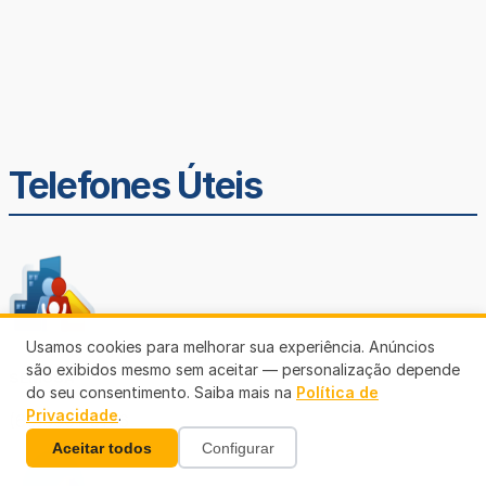
Telefones Úteis
Usamos cookies para melhorar sua experiência. Anúncios
são exibidos mesmo sem aceitar — personalização depende
SEMUSA
do seu consentimento. Saiba mais na
Política de
Privacidade
.
(69)3901-3176
Aceitar todos
Configurar