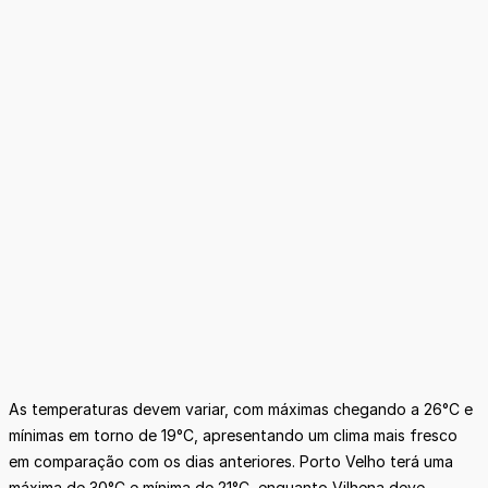
As temperaturas devem variar, com máximas chegando a 26°C e
mínimas em torno de 19°C, apresentando um clima mais fresco
em comparação com os dias anteriores. Porto Velho terá uma
máxima de 30°C e mínima de 21°C, enquanto Vilhena deve