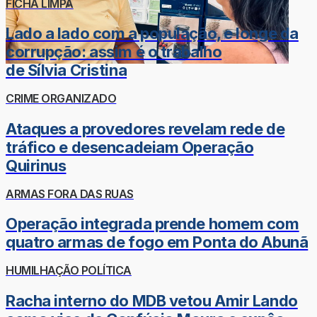
FICHA LIMPA
Lado a lado com a população, e longe da
corrupção: assim é o trabalho
de Sílvia Cristina
CRIME ORGANIZADO
Ataques a provedores revelam rede de
tráfico e desencadeiam Operação
Quirinus
ARMAS FORA DAS RUAS
Operação integrada prende homem com
quatro armas de fogo em Ponta do Abunã
HUMILHAÇÃO POLÍTICA
Racha interno do MDB vetou Amir Lando