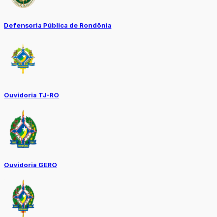
Defensoria Pública de Rondônia
Ouvidoria TJ-RO
Ouvidoria GERO