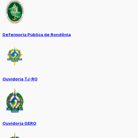
Defensoria Pública de Rondônia
Ouvidoria TJ-RO
Ouvidoria GERO