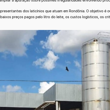
ampliar a apuração sobre possíveis irregularidades envolvendo produ
epresentantes dos laticínios que atuam em Rondônia. O objetivo é
baixos preços pagos pelo litro do leite, os custos logísticos, os c