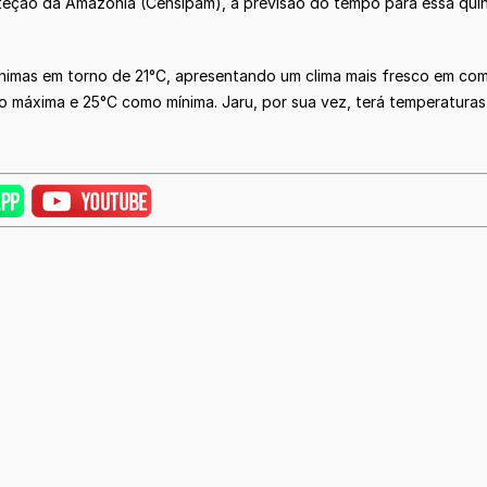
eção da Amazônia (Censipam), a previsão do tempo para essa quint
imas em torno de 21°C, apresentando um clima mais fresco em com
o máxima e 25°C como mínima. Jaru, por sua vez, terá temperaturas