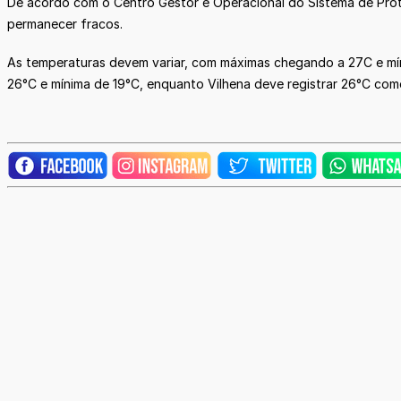
De acordo com o Centro Gestor e Operacional do Sistema de Prot
permanecer fracos.
As temperaturas devem variar, com máximas chegando a 27C e mín
26°C e mínima de 19°C, enquanto Vilhena deve registrar 26°C com