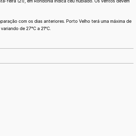
a-feira (21), em Rondônia indica céu nublado. Os ventos devem
paração com os dias anteriores. Porto Velho terá uma máxima de
 variando de 27°C a 21°C.