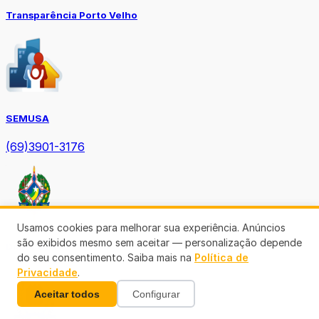
Transparência Porto Velho
SEMUSA
(69)3901-3176
Usamos cookies para melhorar sua experiência. Anúncios
são exibidos mesmo sem aceitar — personalização depende
Diário Oficial TCE-RO
do seu consentimento. Saiba mais na
Política de
Privacidade
.
Aceitar todos
Configurar