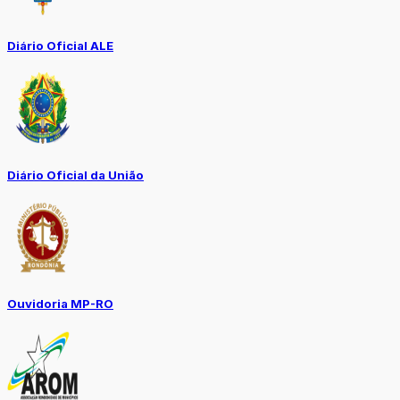
Diário Oficial ALE
Diário Oficial da União
Ouvidoria MP-RO