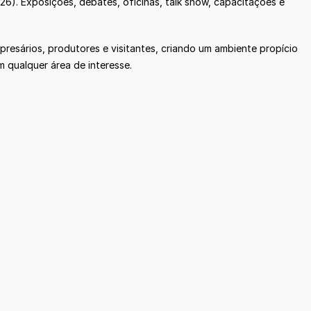
6). Exposições, debates, oficinas, talk show, capacitações e
presários, produtores e visitantes, criando um ambiente propício
m qualquer área de interesse.