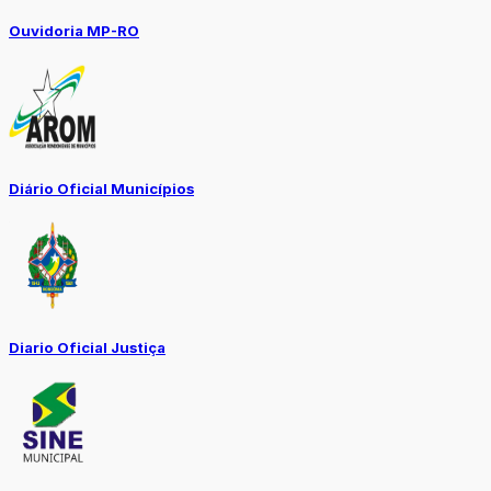
Ouvidoria MP-RO
Diário Oficial Municípios
Diario Oficial Justiça