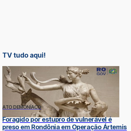
TV tudo aqui!
ATO DEMONÍACO
Foragido por estupro de vulnerável é
preso em Rondônia em Operação Ártemis