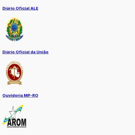
Diário Oficial ALE
Diário Oficial da União
Ouvidoria MP-RO