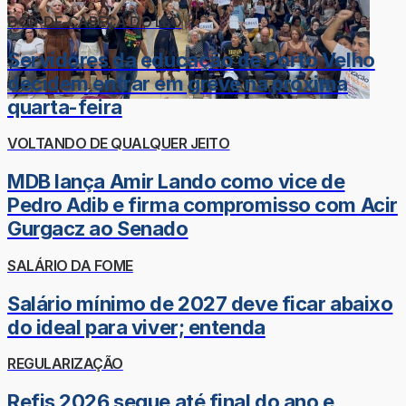
DOR-DE-CABEÇA DO LÉO
Servidores da educação de Porto Velho
decidem entrar em greve na próxima
quarta-feira
VOLTANDO DE QUALQUER JEITO
MDB lança Amir Lando como vice de
Pedro Adib e firma compromisso com Acir
Gurgacz ao Senado
SALÁRIO DA FOME
Salário mínimo de 2027 deve ficar abaixo
do ideal para viver; entenda
REGULARIZAÇÃO
Refis 2026 segue até final do ano e