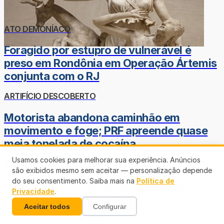
ATO DEMONÍACO
Foragido por estupro de vulnerável é
preso em Rondônia em Operação Ártemis
conjunta com o RJ
ARTIFÍCIO DESCOBERTO
Motorista abandona caminhão em
movimento e foge; PRF apreende quase
meia tonelada de cocaína
Usamos cookies para melhorar sua experiência. Anúncios
EMOÇÃO: APÓS DEUS, A FAMÍLIA
são exibidos mesmo sem aceitar — personalização depende
do seu consentimento. Saiba mais na
Política de
Papa Leão XIV rompe protocolo e abraça
Privacidade
.
irmão em missa inaugural
Aceitar todos
Configurar
DEMOCRACIA NO BRASIL