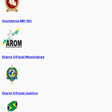
Ouvidoria MP-RO
Diário Oficial Municípios
Diario Oficial Justiça