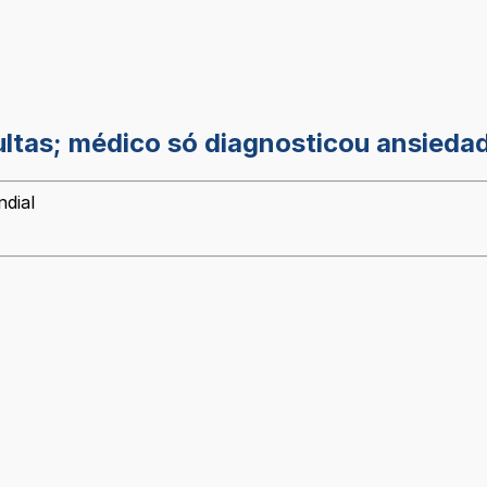
ltas; médico só diagnosticou ansieda
ndial