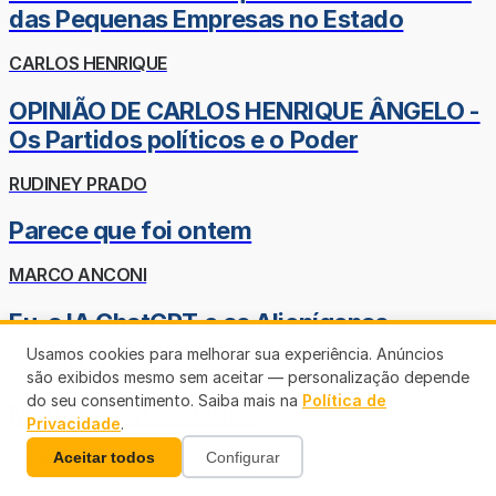
das Pequenas Empresas no Estado
CARLOS HENRIQUE
OPINIÃO DE CARLOS HENRIQUE ÂNGELO -
Os Partidos políticos e o Poder
RUDINEY PRADO
Parece que foi ontem
MARCO ANCONI
Eu, a IA ChatGPT e os Alienígenas
Usamos cookies para melhorar sua experiência. Anúncios
GEOVANI BERNO
são exibidos mesmo sem aceitar — personalização depende
do seu consentimento. Saiba mais na
Política de
Morreram JÔ SOARES
Privacidade
.
ASSIS CANUTO
Aceitar todos
Configurar