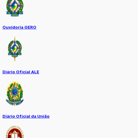
Ouvidoria GERO
Diário Oficial ALE
Diário Oficial da União